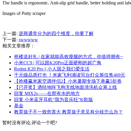
The handle is ergonomic. Anti-slip grid handle, better holding and lab
Images of Putty scraper
上一篇:
逆商通常分为的四个维度，你要了解
下一篇:
swwwww
相关文章推荐：
抢楼送好礼 | 在家就能高效瘦腿的方式，你值得拥有~
小米CC9 | 可以跟K20Pro正面硬刚的超广角
Redmi K20 Pro || 小人国之我们爱生活
千元级品质灯光 ！米家飞利浦读写台灯众筹仅售469元
【抢楼赢米家空调伴侣2】小米暑期专场下单赢5折券
【已开奖】洒哇地咔飞狗无线地面清洗机众筹上线
回复 MIX2s——在那有水的地方
回复 小米蓝牙耳机“我为音乐狂”K歌版
基金
教育孩子不一致危害大 教育孩子意见有分歧怎么办？
暂时没有评论,评论一个吧?