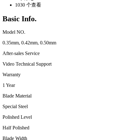
1030 个查看
Basic Info.
Model NO.
0.35mm, 0.42mm, 0.50mm
After-sales Service
Video Technical Support
Warranty
1 Year
Blade Material
Special Steel
Polished Level
Half Polished
Blade Width