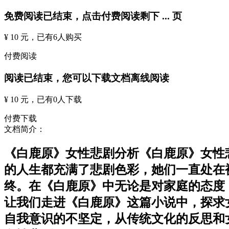
免费阅读已结束，点击付费阅读剩下
...
页
¥ 10 元
，已有
6
人购买
付费阅读
阅读已结束，您可以下载文档离线阅读
¥ 10 元
，已有
0
人下载
付费下载
文档简介：
《白鹿原》女性悲剧分析《白鹿原》女性
的人生都充满了悲剧色彩，她们一直处在
终。在《白鹿原》中无论是对家庭的态度
让我们走进《白鹿原》这篇小说中，探求
自我意识的不坚定，从传统文化的反思和