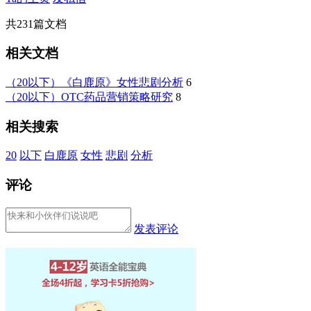
共
231
篇文档
相关文档
（20以下）《白鹿原》女性悲剧分析
6
（20以下）OTC药品营销策略研究
8
相关搜索
20
以下
白鹿原
女性
悲剧
分析
评论
发表评论