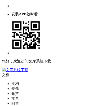
安装APP,随时看
您好，欢迎访问文库系统下载
文档
文档
专题
悬赏
文章
问答