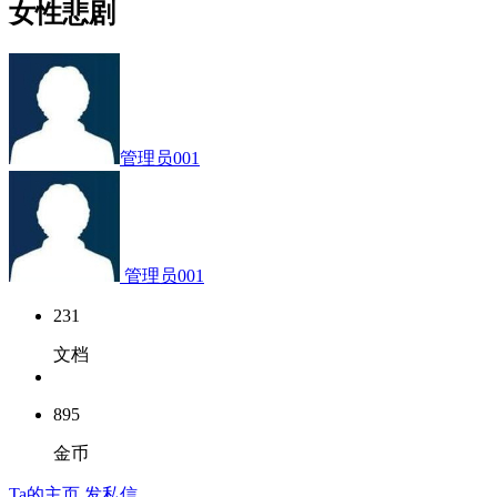
女性悲剧
管理员001
管理员001
231
文档
895
金币
Ta的主页
发私信