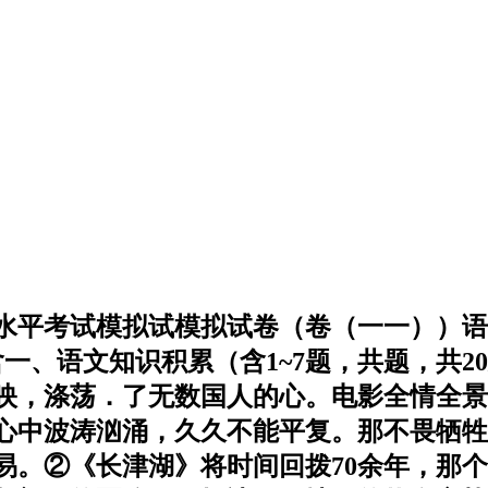
学业水平考试模拟试模拟试卷（卷（一一））
一、语文知识积累（含1~7题，共题，共2
热映，涤荡．了无数国人的心。电影全情全
心中波涛汹涌，久久不能平复。那不畏牺牲
易。②《长津湖》将时间回拨70余年，那