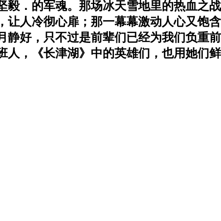
坚毅．的军魂。那场冰天雪地里的热血之战
让人冷彻心扉；那一幕幕激动人心又饱含真情
谓岁月静好，只不过是前辈们已经为我们负重
班人，《长津湖》中的英雄们，也用她们鲜