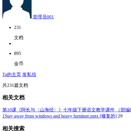
管理员001
231
文档
895
金币
Ta的主页
发私信
共
231
篇文档
相关文档
第10课《阿长与〈山海经〉》七年级下册语文教学课件 （部编版）
1Stay away from windows and heavy furniture.pptx [修复的]
29
相关搜索