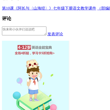
第10课《阿长与〈山海经〉》七年级下册语文教学课件
（部编版
评论
发表评论