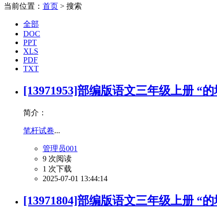
当前位置：
首页
> 搜索
全部
DOC
PPT
XLS
PDF
TXT
[13971953]部编版语文三年级上册 “
简介：
笔杆试卷
...
管理员001
9 次阅读
1 次下载
2025-07-01 13:44:14
[13971804]部编版语文三年级上册 